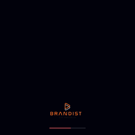
aphy
rices accumsan mattis. Aliquam vel sem vel velit
are eget ligula vel, commodo luctus felis. Ut
. Orci varius natoque penatibus et magnis dis
….