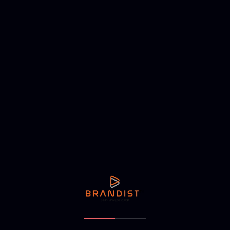
rices accumsan mattis. Aliquam vel sem vel velit
are eget ligula vel, commodo luctus felis. Ut
. Orci varius natoque penatibus et magnis dis
….