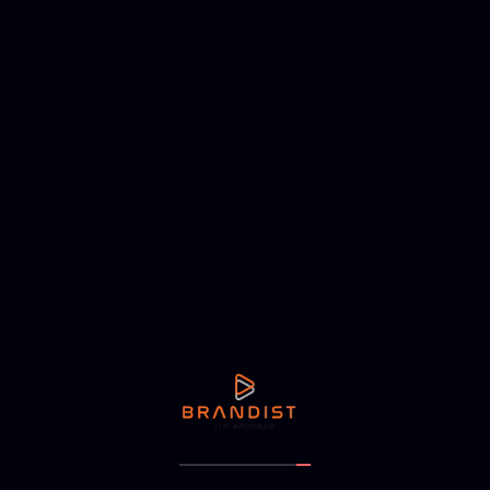
rices accumsan mattis. Aliquam vel sem vel velit
are eget ligula vel, commodo luctus felis. Ut
. Orci varius natoque penatibus et magnis dis
….